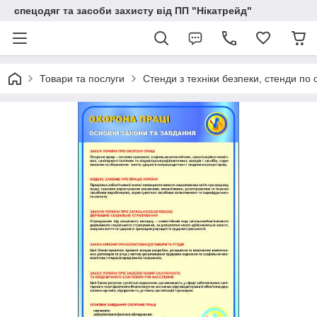
спецодяг та засоби захисту від ПП "Нікатрейд"
Товари та послуги
Стенди з техніки безпеки, стенди по 