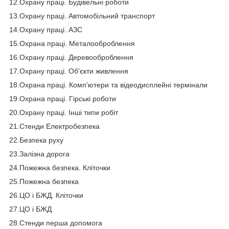
12.Охрану праці. Будівельні роботи
13.Охрану праці. Автомобільний транспорт
14.Охрану праці. АЗС
15.Охрана праці. Металооброблення
16.Охрану праці. Деревооброблення
17.Охрану праці. Об'єкти живлення
18.Охрана праці. Комп'ютери та відеодисплейні термінали
19.Охрана праці. Гірські роботи
20.Охрану праці. Інші типи робіт
21.Стенди Електробезпека
22.Безпека руху
23.Залізна дорога
24.Пожежна безпека. Кліточки
25.Пожежна безпека
26.ЦО і БЖД. Кліточки
27.ЦО і БЖД
28.Стенди перша допомога