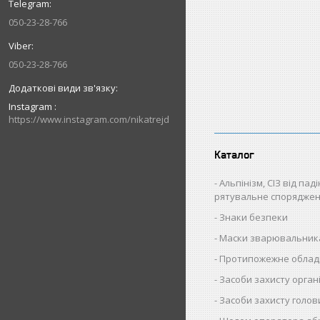
050-23-28-766
050-23-28-766
Instagram
https://www.instagram.com/nikatrejd
Каталог
Альпінізм, СІЗ від пад
рятувальне спорядже
Знаки безпеки
Маски зварювальник
Протипожежне облад
Засоби захисту орган
Засоби захисту голов