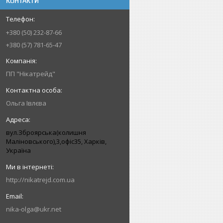
КОНТАКТИ
+380 (50) 232-87-66
+380 (57) 781-65-47
ПП "Нікатрейд"
Ольга Івлєва
вул.Зброярська(колишня
Маліновського),3,офіс35, Харків,
Україна
http://nikatrejd.com.ua
nika-olga@ukr.net