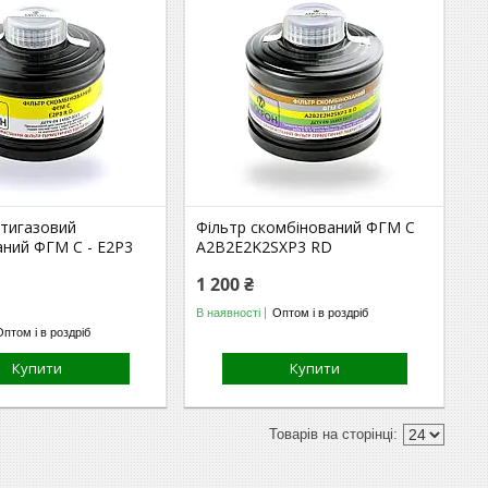
отигазовий
Фільтр скомбінований ФГМ С
аний ФГМ С - E2P3
A2B2E2K2SXP3 RD
1 200 ₴
В наявності
Оптом і в роздріб
Оптом і в роздріб
Купити
Купити