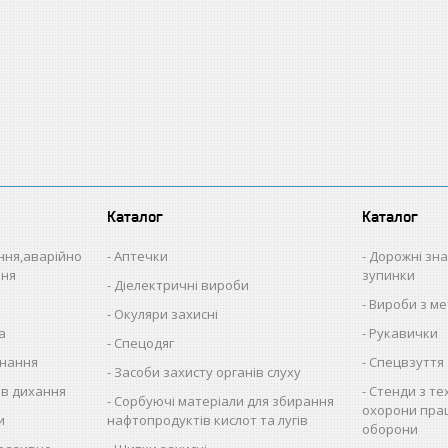
Каталог
Каталог
іння,аварійно
Аптечки
Дорожні зна
ння
зупинки
Діелектричні вироби
Вироби з ме
Окуляри захисні
а
Рукавички
Спецодяг
нання
Спецвзуття
Засоби захисту органів слуху
ів дихання
Стенди з те
Сорбуючі матеріали для збирання
охорони прац
и
нафтопродуктів кислот та лугів
оборони