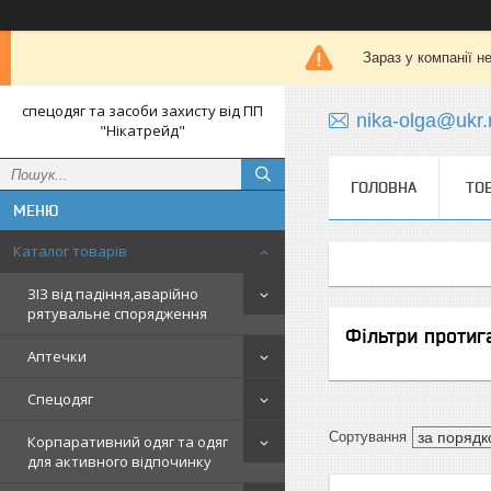
Зараз у компанії н
спецодяг та засоби захисту від ПП
nika-olga@ukr.
"Нікатрейд"
ГОЛОВНА
ТО
Каталог товарів
ЗІЗ від падіння,аварійно
рятувальне спорядження
Фільтри протиг
Аптечки
Спецодяг
Корпаративний одяг та одяг
для активного відпочинку