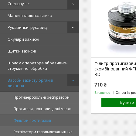
Спецвзуття
Маски зварювальника
Рукавички, рукавиці
Окуляри захисні
Щитки захисні
Шолом оператора абразивно-
Фільтр протигазов
струминної обробки
скомбінованний ФГ
RD
Засоби захисту органів
710 ₴
дихання
В наявності
Оптом і в ро
Протиаерозольні респіратори
Купити
Протигази, повнолицьові маски
Фільтри протигазові
Респіратори газопылезащитные і