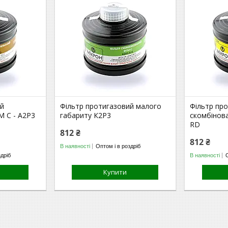
ий
Фільтр протигазовий малого
Фільтр пр
М С - A2P3
габариту К2Р3
скомбінов
RD
812 ₴
812 ₴
В наявності
Оптом і в роздріб
здріб
В наявності
Купити