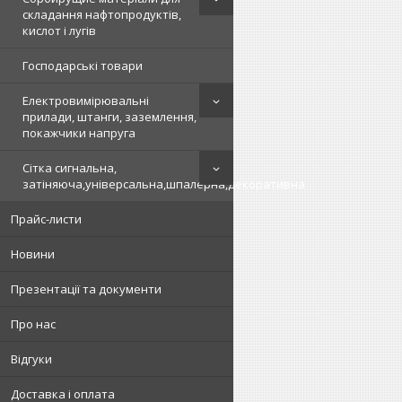
складання нафтопродуктів,
кислот і лугів
Господарські товари
Електровимірювальні
прилади, штанги, заземлення,
покажчики напруга
Сітка сигнальна,
затіняюча,універсальна,шпалерна,декоративна
Прайс-листи
Новини
Презентації та документи
Про нас
Відгуки
Доставка і оплата