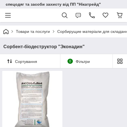
спецодяг та засоби захисту від ПП "Нікатрейд"
Товари та послуги
Сорбирущие матеріали для складання 
Сорбент-біодеструктор "Эконадин"
Сортування
0
Фільтри