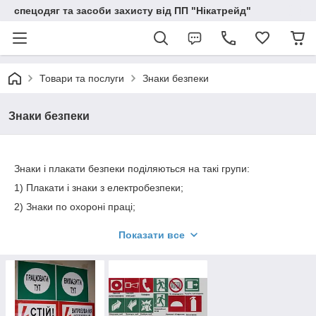
спецодяг та засоби захисту від ПП "Нікатрейд"
Товари та послуги
Знаки безпеки
Знаки безпеки
Знаки і плакати безпеки поділяються на такі групи:
1) Плакати і знаки з електробезпеки;
2) Знаки по охороні праці;
3) Знаки пожежної безпеки.
Показати все
Всі знаки, плакати і таблички виготовляються на пластику,
самоклейці або металі.
Знаки і плакати безпеки необхідні на підприємствах, на буд
майданчиках, у громадських місцях та інших місцях для
збереження життя і здоров'я людей, зниження матеріального