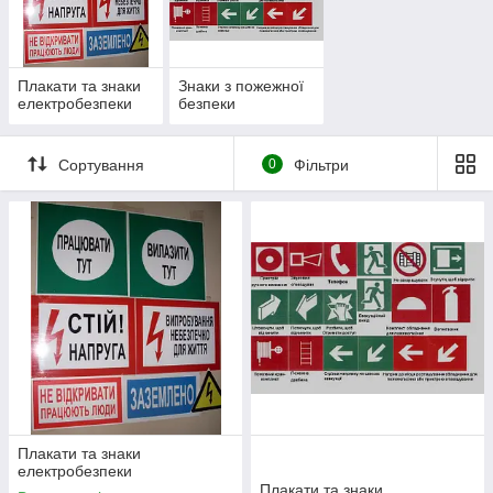
збитку.
Пам'ятайте!!! Краще попередити небезпеку, ніж ліквідувати
наслідки!
Плакати та знаки
Знаки з пожежної
електробезпеки
безпеки
Сортування
0
Фільтри
Плакати та знаки
електробезпеки
Плакати та знаки