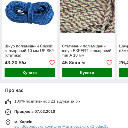
Шнур поліамідний Classic
Статичний поліамідний
Шнур
кольоровий,10 мм UP SKY
шнур EXPERT кольоровий
d8м
(статика)
тип А 10 мм
43,20
45
26,
₴/м
₴/пог.м
Купити
Купити
Про нас
100% позитивних з 21 відгука за рік
Працює з 07.02.2010
м. Харків
вул.Зброярська(колишня Маліновського),3,офіс35,