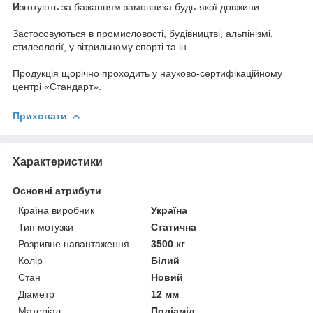
И
зготують за бажанням замовника будь-якої довжини.
Застосовуються в промисловості, будівництві, альпінізмі,
стилеології, у вітрильному спорті та ін.
Продукція щорічно проходить у науково-сертифікаційному
центрі «Стандарт».
Приховати
Характеристики
Основні атрибути
Країна виробник
Україна
Тип мотузки
Статична
Розривне навантаження
3500 кг
Колір
Білий
Стан
Новий
Діаметр
12 мм
Матеріал
Поліамід