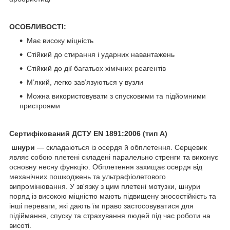
ОСОБЛИВОСТІ:
Має високу міцність
Стійкий до стирання і ударних навантажень
Стійкий до дії багатьох хімічних реагентів
М’який, легко зав’язуються у вузли
Можна використовувати з спусковими та підйомними
пристроями
Сертифікований ДСТУ EN 1891:2006 (тип А)
шнури
— складаються із осердя й обплетення. Серцевик
являє собою плетені складені паралельно стренги та виконує
основну несну функцію. Обплетення захищає осердя від
механічних пошкоджень та ультрафіолетового
випромінювання. У зв'язку з цим плетені мотузки, шнури
поряд із високою міцністю мають підвищену зносостійкість та
інші переваги, які дають їм право застосовуватися для
підіймання, спуску та страхування людей під час роботи на
висоті.