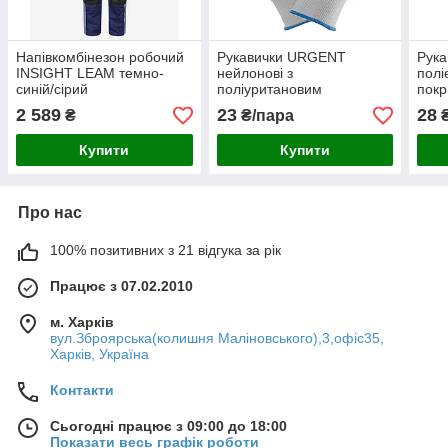
Напівкомбінезон робочий
Рукавички URGENT
Рук
INSIGHT LEAM темно-
нейлонові з
полі
синій/сірий
поліуритановим
покр
покриттям
2 589
23
28
₴
₴/пара
₴
Купити
Купити
Про нас
100% позитивних з 21 відгука за рік
Працює з 07.02.2010
м. Харків
вул.Зброярська(колишня Маліновського),3,офіс35,
Харків, Україна
Контакти
Сьогодні працює з 09:00 до 18:00
Показати весь графік роботи