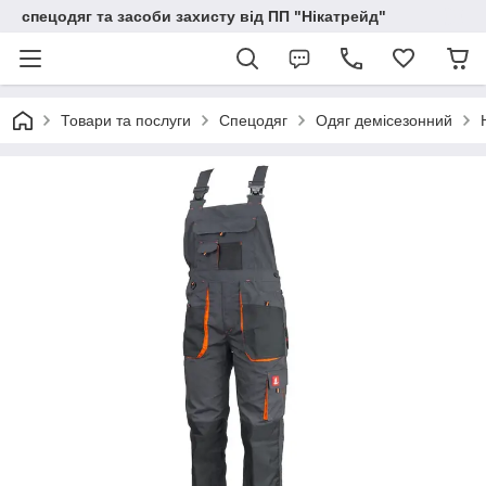
спецодяг та засоби захисту від ПП "Нікатрейд"
Товари та послуги
Спецодяг
Одяг демісезонний