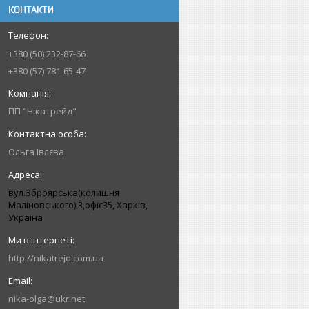
КОНТАКТИ
+380 (50) 232-87-66
+380 (57) 781-65-47
ПП "Нікатрейд"
Ольга Івлєва
вул.Зброярська(колишня
Маліновського),3,офіс35, Харків,
Україна
http://nikatrejd.com.ua
nika-olga@ukr.net