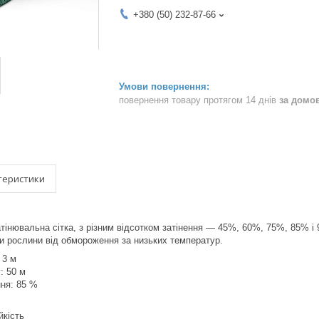
+380 (50) 232-87-66
повернення товару протягом 14 днів
за домо
теристики
атінювальна сітка, з різним відсотком затінення — 45%, 60%, 75%, 85% і
ти рослини від обмороження за низьких температур.
 3 м
: 50 м
ння: 85 %
йкість