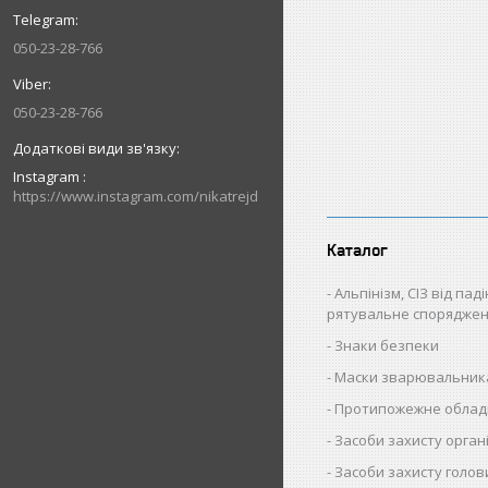
050-23-28-766
050-23-28-766
Instagram
https://www.instagram.com/nikatrejd
Каталог
Альпінізм, СІЗ від пад
рятувальне спорядже
Знаки безпеки
Маски зварювальник
Протипожежне облад
Засоби захисту орган
Засоби захисту голов