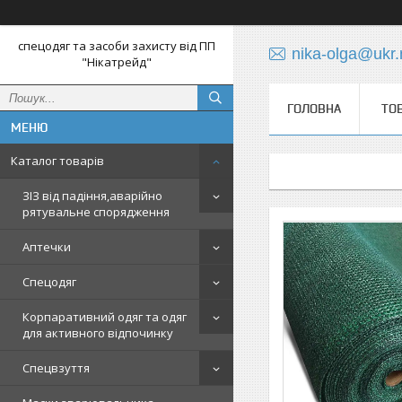
спецодяг та засоби захисту від ПП
nika-olga@ukr.
"Нікатрейд"
ГОЛОВНА
ТО
Каталог товарів
ЗІЗ від падіння,аварійно
рятувальне спорядження
Аптечки
Спецодяг
Корпаративний одяг та одяг
для активного відпочинку
Спецвзуття