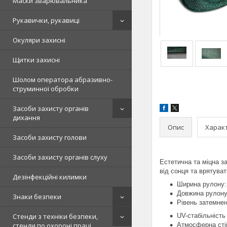
Маски зварювальника
Рукавички, рукавиці
Окуляри захисні
Щитки захисні
Шолом оператора абразивно-
струминної обробки
Засоби захисту органів
дихання
Опис
Харак
Засоби захисту голови
Засоби захисту органів слуху
Естетична та міцна з
від сонця та врятува
Дезінфекційні килимки
Ширина рулону:
Довжина рулону
Знаки безпеки
Рівень затемне
Стенди з техніки безпеки,
UV-стабільність
стенди по охороні праці,
Атмосферна сті