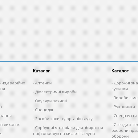
Каталог
Каталог
іння,аварійно
Аптечки
Дорожні зна
ння
зупинки
Діелектричні вироби
Вироби з ме
Окуляри захисні
а
Рукавички
Спецодяг
нання
Спецвзуття
Засоби захисту органів слуху
ів дихання
Стенди з те
Сорбуючі матеріали для збирання
охорони прац
и
нафтопродуктів кислот та лугів
оборони