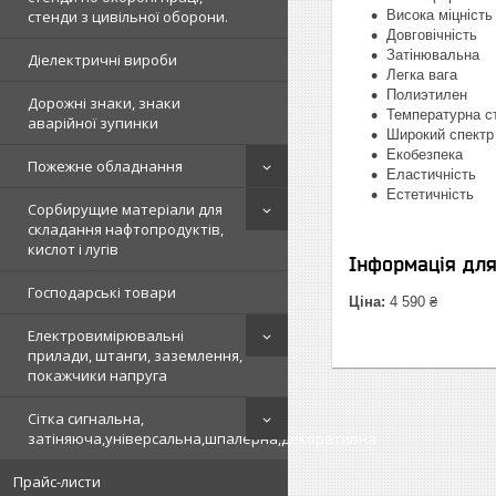
стенди з цивільної оборони.
Висока міцність
Довговічність
Затінювальна
Діелектричні вироби
Легка вага
Полиэтилен
Дорожні знаки, знаки
Температурна ст
аварійної зупинки
Широкий спектр
Екобезпека
Пожежне обладнання
Еластичність
Естетичність
Сорбирущие матеріали для
складання нафтопродуктів,
кислот і лугів
Інформація дл
Господарські товари
Ціна:
4 590 ₴
Електровимірювальні
прилади, штанги, заземлення,
покажчики напруга
Сітка сигнальна,
затіняюча,універсальна,шпалерна,декоративна
Прайс-листи