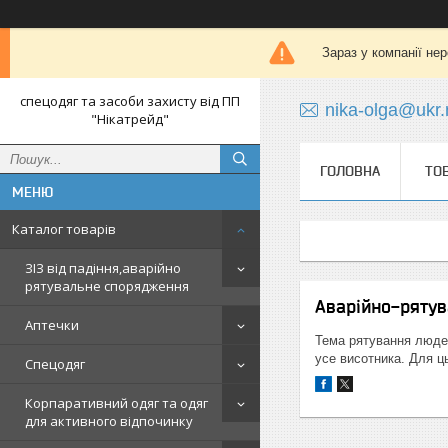
Зараз у компанії не
спецодяг та засоби захисту від ПП
nika-olga@ukr.
"Нікатрейд"
ГОЛОВНА
ТО
Каталог товарів
ЗІЗ від падіння,аварійно
рятувальне спорядження
Аварійно-ряту
Аптечки
Тема рятування людей
усе висотника. Для ць
Спецодяг
Корпаративний одяг та одяг
для активного відпочинку