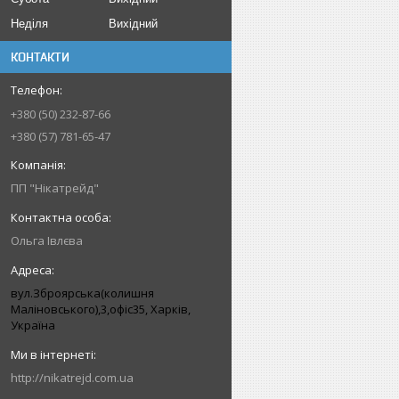
Неділя
Вихідний
КОНТАКТИ
+380 (50) 232-87-66
+380 (57) 781-65-47
ПП "Нікатрейд"
Ольга Івлєва
вул.Зброярська(колишня
Маліновського),3,офіс35, Харків,
Україна
http://nikatrejd.com.ua