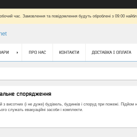
робочий час. Замовлення та повідомлення будуть оброблені з 09:00 найбли
net
ВАРИ
ПРО НАС
КОНТАКТИ
ДОСТАВКА І ОПЛАТА
вальне спорядження
 з висотних (і не дуже) будівель, будинків і споруд при пожежі. Підйо
ого служать евакуаційні засоби і комплекти.