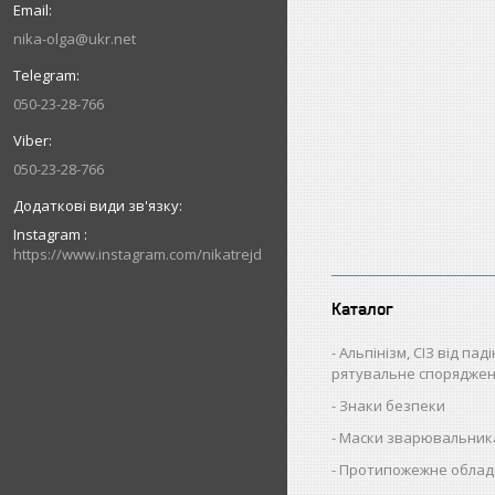
nika-olga@ukr.net
050-23-28-766
050-23-28-766
Instagram
https://www.instagram.com/nikatrejd
Каталог
Альпінізм, СІЗ від пад
рятувальне спорядже
Знаки безпеки
Маски зварювальник
Протипожежне облад