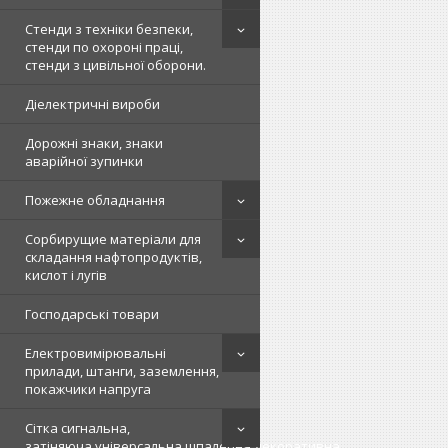
Стенди з техніки безпеки,
стенди по охороні праці,
стенди з цивільної оборони.
Діелектричні вироби
Дорожні знаки, знаки
аварійної зупинки
Пожежне обладнання
Сорбирущие матеріали для
складання нафтопродуктів,
кислот і лугів
Господарські товари
Електровимірювальні
прилади, штанги, заземлення,
покажчики напруга
Сітка сигнальна,
затіняюча,універсальна,шпалерна,декоративна