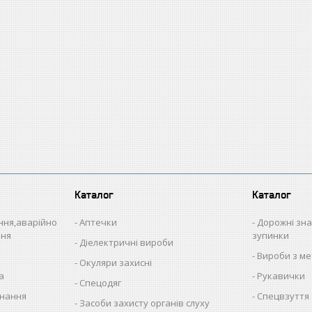
Каталог
Каталог
іння,аварійно
Аптечки
Дорожні зна
ння
зупинки
Діелектричні вироби
Вироби з ме
Окуляри захисні
а
Рукавички
Спецодяг
нання
Спецвзуття
Засоби захисту органів слуху