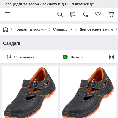
спецодяг та засоби захисту від ПП "Нікатрейд"
Товари та послуги
Спецвзуття
Демісезонне взуття
Сандалі
Сортування
0
Фільтри