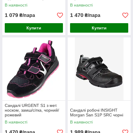
В наявності
В наявності
1 079
1 470
₴/пара
₴/пара
Купити
Купити
Сандалі URGENT S1 з мет.
носком, замш/сітка, чорний/
Сандалі робочі INSIGHT
рожевий
Morgan San S1P SRC чорні
В наявності
В наявності
1 470
1 989
₴/пара
₴/пара