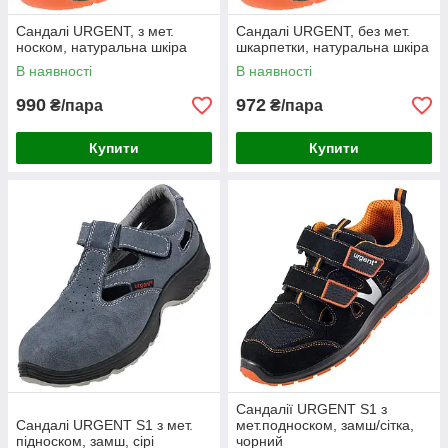
Сандалі URGENT, з мет.
Сандалі URGENT, без мет.
носком, натуральна шкіра
шкарпетки, натуральна шкіра
В наявності
В наявності
990
972
₴/пара
₴/пара
Купити
Купити
Сандалії URGENT S1 з
Сандалі URGENT S1 з мет.
мет.подноском, замш/сітка,
підноском, замш, сірі
чорний