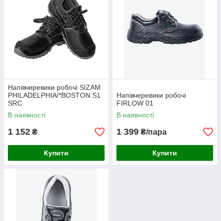
Напівчеревики робочі SIZAM
PHILADELPHIA/*BOSTON S1
Напівчеревики робочі
SRC
FIRLOW 01
В наявності
В наявності
1 152
1 399
₴
₴/пара
Купити
Купити