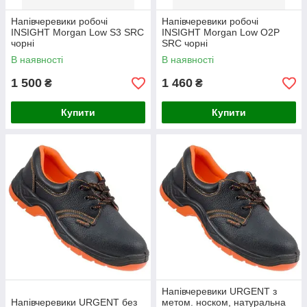
Напівчеревики робочі
Напівчеревики робочі
INSIGHT Morgan Low S3 SRC
INSIGHT Morgan Low О2Р
чорні
SRC чорні
В наявності
В наявності
1 500
1 460
₴
₴
Купити
Купити
Напівчеревики URGENT з
Напівчеревики URGENT без
метом. носком, натуральна