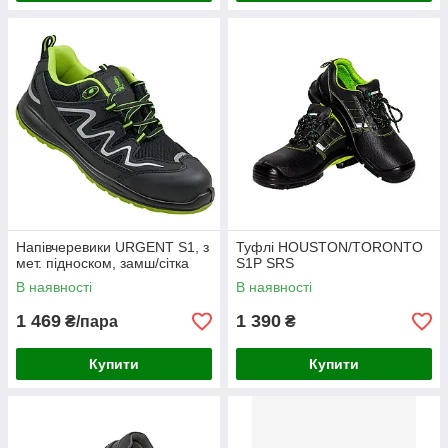
Напівчеревики URGENT S1, з
Туфлі HOUSTON/TORONTO
мет. підноском, замш/сітка
S1P SRS
В наявності
В наявності
1 469
1 390
₴/пара
₴
Купити
Купити