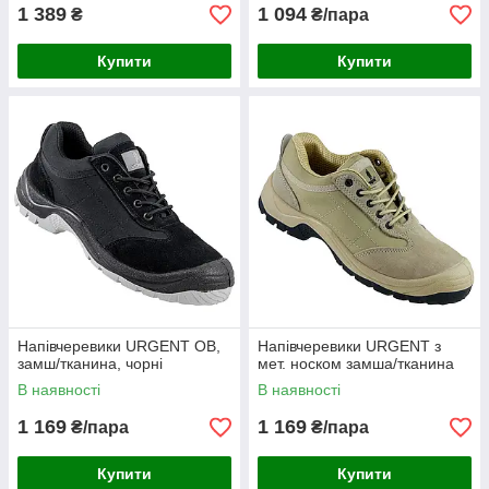
1 389
1 094
₴
₴/пара
Купити
Купити
Напівчеревики URGENT OB,
Напівчеревики URGENT з
замш/тканина, чорні
мет. носком замша/тканина
В наявності
В наявності
1 169
1 169
₴/пара
₴/пара
Купити
Купити