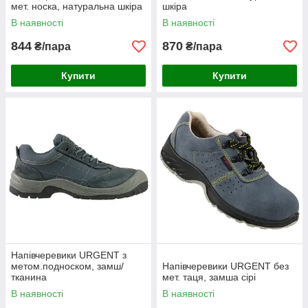
мет. носка, натуральна шкіра
шкіра
В наявності
В наявності
844
870
₴/пара
₴/пара
Купити
Купити
Напівчеревики URGENT з
метом.подноском, замш/
Напівчеревики URGENT без
тканина
мет. таця, замша сірі
В наявності
В наявності