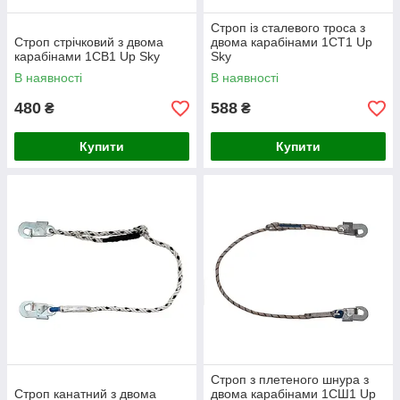
Строп із сталевого троса з
Строп стрічковий з двома
двома карабінами 1СТ1 Up
карабінами 1CB1 Up Sky
Sky
В наявності
В наявності
480
588
₴
₴
Купити
Купити
Строп з плетеного шнура з
Строп канатний з двома
двома карабінами 1CШ1 Up