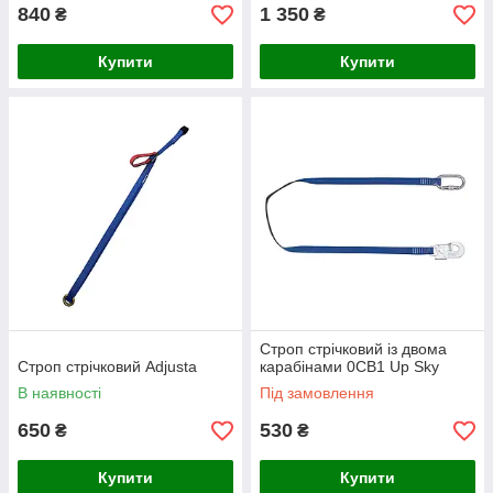
840
1 350
₴
₴
Купити
Купити
Строп стрічковий із двома
Строп стрічковий Adjusta
карабінами 0CB1 Up Sky
В наявності
Під замовлення
650
530
₴
₴
Купити
Купити