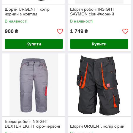
Шорти URGENT , колір
Шорти робочі INSIGHT
чорний з жовтим
SAYMON cірий/чорний
В наявності
В наявності
900
1 749
₴
₴
Купити
Купити
Бріджі робочі INSIGHT
DEXTER LIGHT сіро-червоні
Шорти URGENT, колір сірий