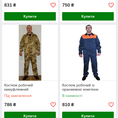
831
750
₴
₴
Купити
Купити
Костюм робочий
Костюм робочий із
камуфляжний
оранжевою кокеткою
Під замовлення
В наявності
786
810
₴
₴
Купити
Купити