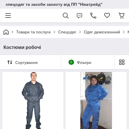
спецодяг та засоби захисту від ПП "Нікатрейд"
Товари та послуги
Спецодяг
Одяг демісезонний
Костюми робочі
Сортування
0
Фільтри