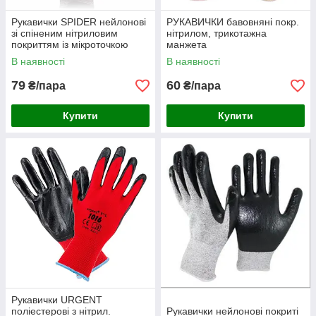
Рукавички SPIDER нейлонові
РУКАВИЧКИ бавовняні покр.
зі спіненим нітриловим
нітрилом, трикотажна
покриттям із мікроточкою
манжета
В наявності
В наявності
79
60
₴/пара
₴/пара
Купити
Купити
Рукавички URGENT
поліестерові з нітрил.
Рукавички нейлонові покриті