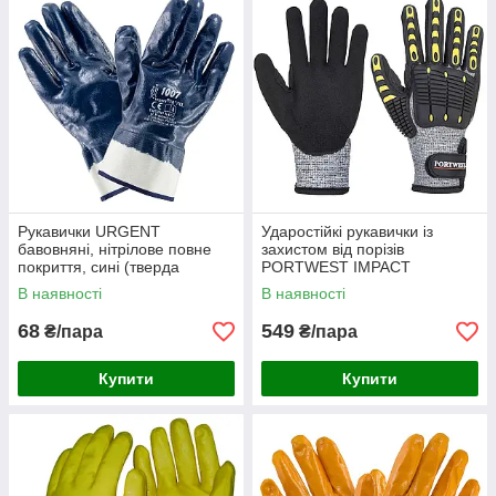
Рукавички URGENT
Ударостійкі рукавички із
бавовняні, нітрілове повне
захистом від порізів
покриття, сині (тверда
PORTWEST IMPACT
манжета)
нітрилове покриття, сіро/
В наявності
В наявності
чорні
68
549
₴/пара
₴/пара
Купити
Купити