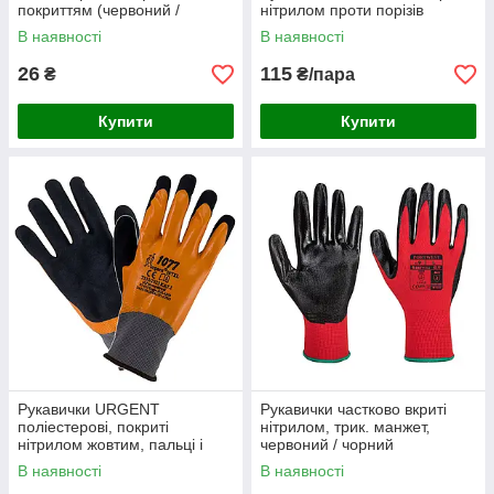
покриттям (червоний /
нітрилом проти порізів
чорний)
В наявності
В наявності
26
115
₴
₴/пара
Купити
Купити
Рукавички URGENT
Рукавички частково вкриті
поліестерові, покриті
нітрилом, трик. манжет,
нітрилом жовтим, пальці і
червоний / чорний
долоня пісочним чорним
В наявності
В наявності
нітрилом