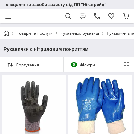
спецодяг та засоби захисту від ПП "Нікатрейд"
Товари та послуги
Рукавички, рукавиці
Рукавички з 
Рукавички c нітриловим покриттям
Сортування
0
Фільтри