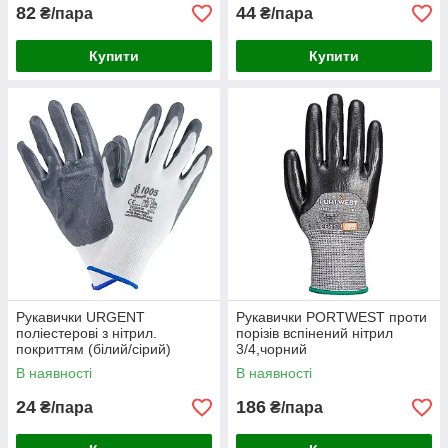
82
44
₴/пара
₴/пара
Купити
Купити
Рукавички URGENT
Рукавички PORTWEST проти
поліестерові з нітрил.
порізів вспінений нітрил
покриттям (білий/сірий)
3/4,чорний
В наявності
В наявності
24
186
₴/пара
₴/пара