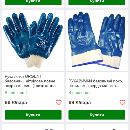
Купити
Купити
Рукавички URGENT
бавовняні, нітрілове повне
РУКАВИЧКИ бавовняні покр.
покриття, сині (трикотажна
нітрилом, тверда манжета
манжета)
В наявності
В наявності
66
69
₴/пара
₴/пара
Купити
Купити