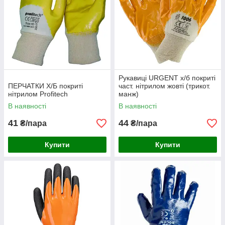
Рукавиці URGENT х/б покриті
ПЕРЧАТКИ Х/Б покриті
част. нітрилом жовті (трикот.
нітрилом Profitech
манж)
В наявності
В наявності
41
44
₴/пара
₴/пара
Купити
Купити